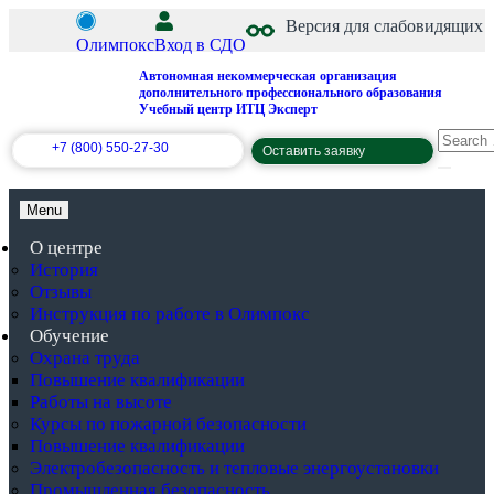
Версия для слабовидящих
Олимпокс
Вход в СДО
Автономная некоммерческая организация
дополнительного профессионального образования
Учебный центр ИТЦ Эксперт
+7 (800) 550-27-30
Оставить заявку
Menu
О центре
История
Отзывы
Инструкция по работе в Олимпокс
Обучение
Охрана труда
Повышение квалификации
Работы на высоте
Курсы по пожарной безопасности
Повышение квалификации
Электробезопасность и тепловые энергоустановки
Промышленная безопасность