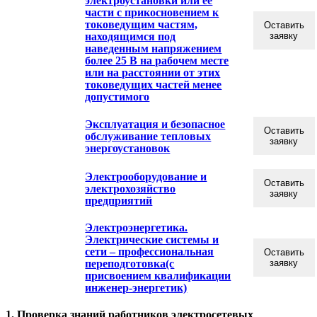
электроустановки или ее
части с прикосновением к
токоведущим частям,
Оставить
находящимся под
заявку
наведенным напряжением
более 25 В на рабочем месте
или на расстоянии от этих
токоведущих частей менее
допустимого
Эксплуатация и безопасное
Оставить
обслуживание тепловых
заявку
энергоустановок
Электрооборудование и
Оставить
электрохозяйство
заявку
предприятий
Электроэнергетика.
Электрические системы и
сети – профессиональная
Оставить
переподготовка(с
заявку
присвоением квалификации
инженер-энергетик)
1. Проверка знаний работников электросетевых