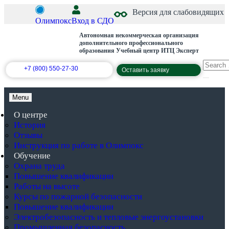
Версия для слабовидящих
Олимпокс
Вход в СДО
Автономная некоммерческая организация
дополнительного профессионального
образования Учебный центр ИТЦ Эксперт
+7 (800) 550-27-30
Оставить заявку
Menu
О центре
История
Отзывы
Инструкция по работе в Олимпокс
Обучение
Охрана труда
Повышение квалификации
Работы на высоте
Курсы по пожарной безопасности
Повышение квалификации
Электробезопасность и тепловые энергоустановки
Промышленная безопасность